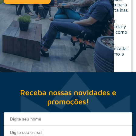
para a venda de peças arrecadadas gerando renda para
as comunidades e a produção anual de sacolas natalinas
doadas para a montagem de kits de roupas e
brinquedos por entidades, como o Lar Oficina e a
Associação Alice Tibiriçá. Em associação com o Rotary
Internacional, promovemos e patrocinamos ações como
a Feira da Saúde e Cidadania, que atende a
comunidade local com serviços básicos de saúde,
orientação e educação. Além de eventos para arrecadar
fundos para Campanhas contra a poliomielite, como a
Dança pela Humanidade.
Receba nossas novidades e
promoções!