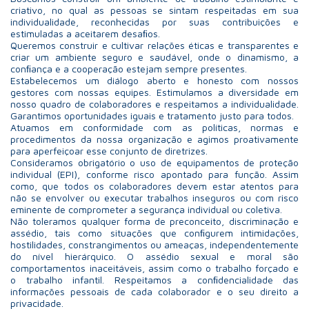
criativo, no qual as pessoas se sintam respeitadas em sua
individualidade, reconhecidas por suas contribuições e
estimuladas a aceitarem desaﬁos.
Queremos construir e cultivar relações éticas e transparentes e
criar um ambiente seguro e saudável, onde o dinamismo, a
conﬁança e a cooperação estejam sempre presentes.
Estabelecemos um diálogo aberto e honesto com nossos
gestores com nossas equipes. Estimulamos a diversidade em
nosso quadro de colaboradores e respeitamos a individualidade.
Garantimos oportunidades iguais e tratamento justo para todos.
Atuamos em conformidade com as políticas, normas e
procedimentos da nossa organização e agimos proativamente
para aperfeiçoar esse conjunto de diretrizes.
Consideramos obrigatório o uso de equipamentos de proteção
individual (EPI), conforme risco apontado para função. Assim
como, que todos os colaboradores devem estar atentos para
não se envolver ou executar trabalhos inseguros ou com risco
eminente de comprometer a segurança individual ou coletiva.
Não toleramos qualquer forma de preconceito, discriminação e
assédio, tais como situações que conﬁgurem intimidações,
hostilidades, constrangimentos ou ameaças, independentemente
do nível hierárquico. O assédio sexual e moral são
comportamentos inaceitáveis, assim como o trabalho forçado e
o trabalho infantil. Respeitamos a conﬁdencialidade das
informações pessoais de cada colaborador e o seu direito a
privacidade.