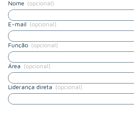
Nome
(opcional)
E-mail
(opcional)
Função
(opcional)
Área
(opcional)
Liderança direta
(opcional)