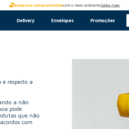
Empresa comprometida
com o meio ambiente
Saiba mais
s
Delivery
Envelopes
Promoções
e respeito a
çando a não
soa pode
ndutas que não
esacordos com