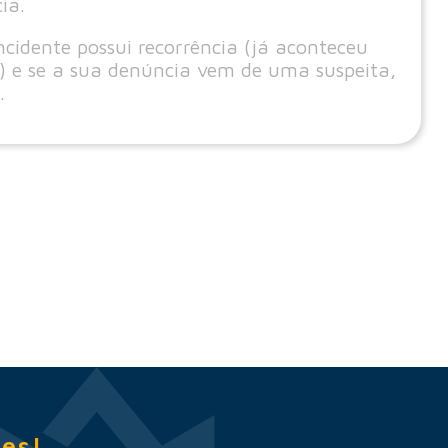
ia.
ncidente possui recorrência (já aconteceu
) e se a sua denúncia vem de uma suspeita,
.
es!