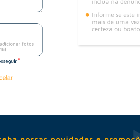
inclua na denúnc
Informe se este i
mais de uma vez
certeza ou boato
adicionar fotos
MB)
sseguir.
celar
ceba nossas novidades e promoçõ