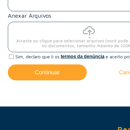
Anexar Arquivos
Arraste ou clique para selecionar arquivos (você pode 
ou documentos, tamanho máximo de 100
Sim, declaro que li os
termos da denúncia
e aceito pro
Continuar
Can
Re