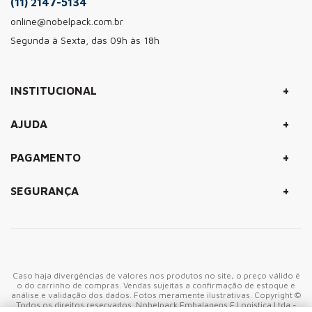
(11) 2147-5134
online@nobelpack.com.br
Segunda à Sexta, das 09h às 18h
+
INSTITUCIONAL
+
AJUDA
+
PAGAMENTO
+
SEGURANÇA
Caso haja divergências de valores nos produtos no site, o preço válido é
o do carrinho de compras. Vendas sujeitas a confirmação de estoque e
análise e validação dos dados. Fotos meramente ilustrativas. Copyright ©
Todos os direitos reservados. Nobelpack Embalagens E Logistica Ltda -