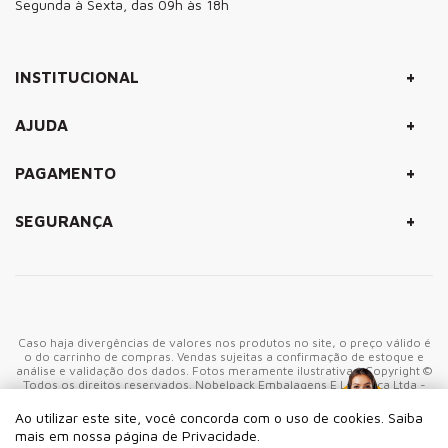
Segunda à Sexta, das 09h às 18h
+
INSTITUCIONAL
+
AJUDA
+
PAGAMENTO
+
SEGURANÇA
Caso haja divergências de valores nos produtos no site, o preço válido é
o do carrinho de compras. Vendas sujeitas a confirmação de estoque e
análise e validação dos dados. Fotos meramente ilustrativas. Copyright ©
Todos os direitos reservados. Nobelpack Embalagens E Logistica Ltda -
CNPJ: 06.905.943/0001-40 - Rua Marco Giannini, 380 - CEP: 05550-
000 São Paulo-SP - Brasil
Ao utilizar este site, você concorda com o uso de cookies. Saiba
mais em nossa página de Privacidade.