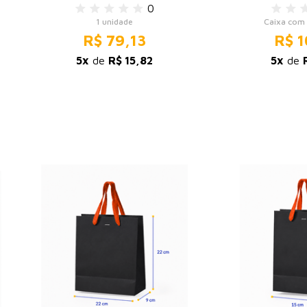
0
1 unidade
Caixa com 
R$ 79,13
R$ 1
5x
de
R$ 15,82
5x
de