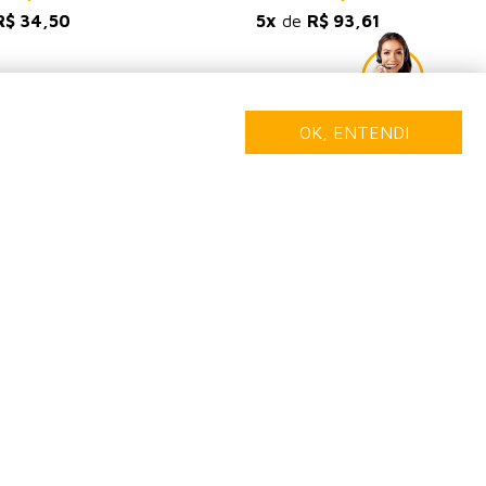
 50 unidades
Caixa com 150 unidades
72,50
R$ 468,06
R$ 34,50
5x
de
R$ 93,61
OK, ENTENDI