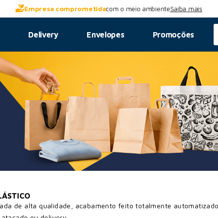
Empresa comprometida
com o meio ambiente
Saiba mais
s
Delivery
Envelopes
Promoções
LÁSTICO
cada de alta qualidade, acabamento feito totalmente automatiza
, atacado ou delivery.