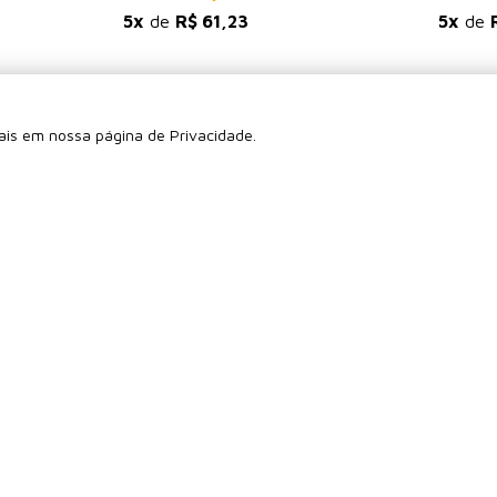
Caixa com 100 unidades
Caixa com
R$ 306,15
R$ 1
5x
de
R$ 61,23
5x
de
mais em nossa página de Privacidade.