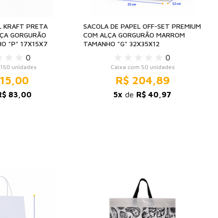
L KRAFT PRETA
SACOLA DE PAPEL OFF-SET PREMIUM
LÇA GORGURÃO
COM ALÇA GORGURÃO MARROM
O "P" 17X15X7
TAMANHO "G" 32X35X12
0
0
150 unidades
Caixa com 50 unidades
15,00
R$ 204,89
R$ 83,00
5x
de
R$ 40,97