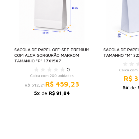
M
SACOLA DE PAPEL OFF-SET PREMIUM
SACOLA DE PAPE
COM ALÇA GORGURÃO MARROM
TAMANHO "M" 32
TAMANHO "P" 17X15X7
0
Caixa com 
Caixa com 200 unidades
R$ 3
R$ 459,23
R$ 512,21
5x
de
5x
de
R$ 91,84