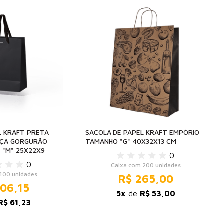
L KRAFT PRETA
SACOLA DE PAPEL KRAFT EMPÓRIO
LÇA GORGURÃO
TAMANHO "G" 40X32X13 CM
"M" 25X22X9
0
0
Caixa com 200 unidades
100 unidades
R$ 265,00
06,15
5x
de
R$ 53,00
R$ 61,23