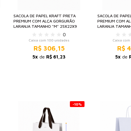
SACOLA DE PAPEL KRAFT PRETA
SACOLA DE PAPE
PREMIUM COM ALÇA GORGURÃO
PREMIUM COM A
LARANJA TAMANHO "M" 25X22X9
LARANJA TAMANH
0
Caixa com 100 unidades
Caixa com 
R$ 306,15
R$ 4
5x
de
R$ 61,23
5x
de
-10%