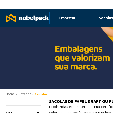
om pagamento no PIX
Empresa
Sacola
Sacolas
Revenda
SACOLAS DE PAPEL KRAFT OU P
Produzidas em matéria-prima certifi
coloridas são perfeitas para sua loja
Cor