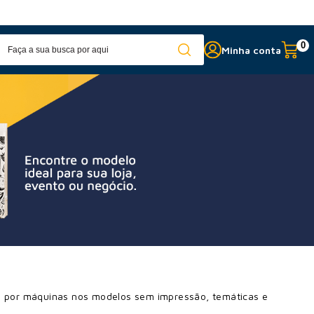
Fabricação própria
c
0
Minha conta
do por máquinas nos modelos sem impressão, temáticas e