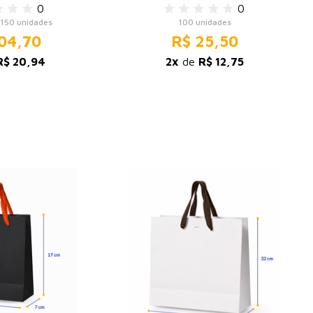
0
0
150 unidades
100 unidades
04,70
R$ 25,50
R$ 20,94
2x
de
R$ 12,75