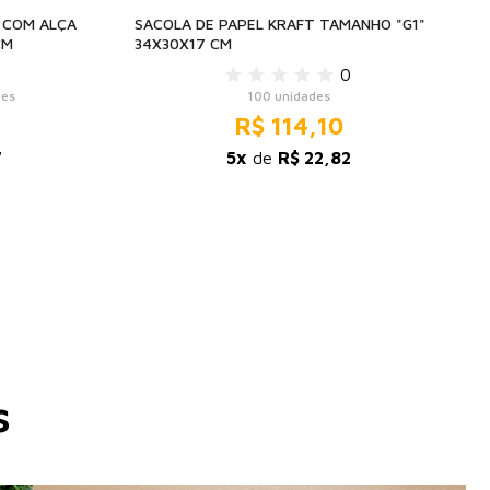
 COM ALÇA
SACOLA DE PAPEL KRAFT TAMANHO "G1"
CM
34X30X17 CM
0
des
100 unidades
R$ 114,10
7
5x
de
R$ 22,82
s