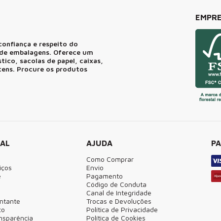
EMPRE
confiança e respeito do
r de embalagens. Oferece um
ico, sacolas de papel, caixas,
itens. Procure os produtos
NAL
AJUDA
P
Como Comprar
iços
Envio
e
Pagamento
Código de Conduta
Canal de Integridade
ntante
Trocas e Devoluções
co
Política de Privacidade
ansparência
Política de Cookies