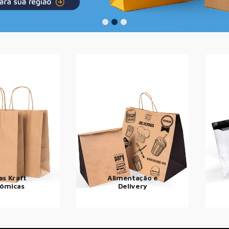
as Kraft
Alimentação e
ômicas
Delivery