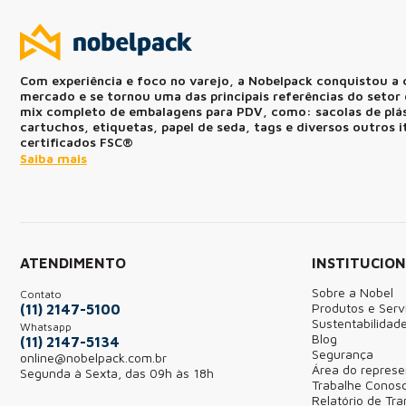
Com experiência e foco no varejo, a Nobelpack conquistou a 
mercado e se tornou uma das principais referências do seto
mix completo de embalagens para PDV, como: sacolas de plást
cartuchos, etiquetas, papel de seda, tags e diversos outros 
certificados FSC®
Saiba mais
ATENDIMENTO
INSTITUCIO
Sobre a Nobel
Contato
Produtos e Serv
(11) 2147-5100
Sustentabilidad
Whatsapp
Blog
(11) 2147-5134
Segurança
online@nobelpack.com.br
Área do represe
Segunda à Sexta, das 09h às 18h
Trabalhe Conos
Relatório de Tr