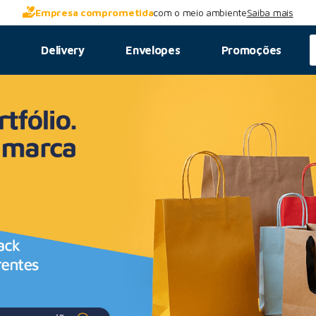
Empresa comprometida
com o meio ambiente
Saiba mais
s
Delivery
Envelopes
Promoções