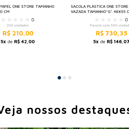
 PAPEL ONE STORE TAMANHO
SACOLA PLÁSTICA ONE STORE
10 CM
VAZADA TAMANHO"G" 46X55 
0
0
200 unidades
Pacote com 500 unida
R$ 210,00
R$ 730,35
5x
de
R$ 42,00
5x
de
R$ 146,0
Veja nossos destaque