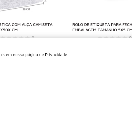
STICA COM ALÇA CAMISETA
ROLO DE ETIQUETA PARA FEC
8X50X CM
EMBALAGEM TAMANHO 5X5 C
0
0
mais em nossa página de Privacidade.
200 unidades
100 unidades
R$ 120,00
R$ 20,
160,00
R$ 27,00
5x
de
R$ 24,00
2x
de
R$ 10,12