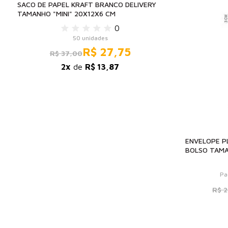
SACO DE PAPEL KRAFT BRANCO DELIVERY
TAMANHO "MINI" 20X12X6 CM
0
50 unidades
R$ 27,75
R$ 37,00
2x
de
R$ 13,87
ENVELOPE P
BOLSO TAMA
Pa
R$ 