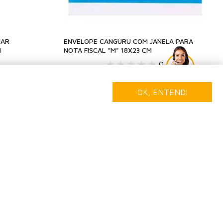
HAR
ENVELOPE CANGURU COM JANELA PARA
M
NOTA FISCAL "M" 18X23 CM
0
OK, ENTENDI
300 unidades
25
R$ 91,88
R$ 122,50
5x
de
R$ 18,37