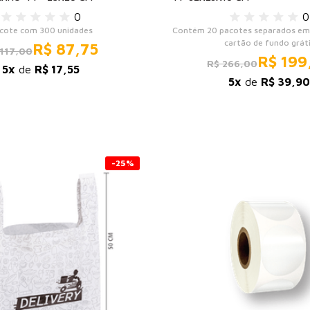
0
0
cote com 300 unidades
Contém 20 pacotes separados em 
cartão de fundo grát
R$ 87,75
117,00
R$ 199
R$ 266,00
5x
de
R$ 17,55
5x
de
R$ 39,90
-25%