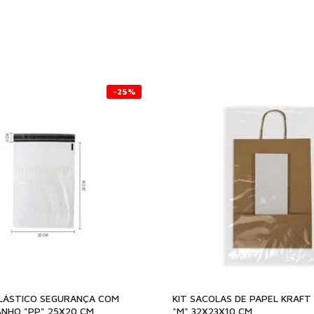
-25%
LÁSTICO SEGURANÇA COM
KIT SACOLAS DE PAPEL KRAF
NHO "PP" 25X20 CM
"M" 32X23X10 CM