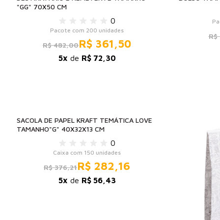
"GG" 70X50 CM
0
Pa
Pacote com 200 unidades
R$ 
R$ 361,50
R$ 482,00
5x
de
R$ 72,30
-25%
SACOLA DE PAPEL KRAFT TEMÁTICA LOVE
TAMANHO"G" 40X32X13 CM
0
Caixa com 150 unidades
R$ 282,16
R$ 376,21
5x
de
R$ 56,43