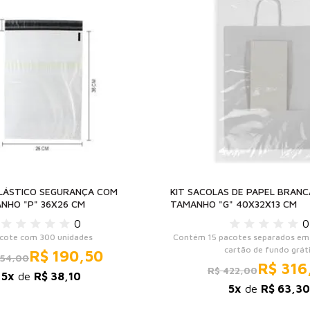
LÁSTICO SEGURANÇA COM
KIT SACOLAS DE PAPEL BRANC
NHO "P" 36X26 CM
TAMANHO "G" 40X32X13 CM
0
0
cote com 300 unidades
Contém 15 pacotes separados em 
cartão de fundo grát
R$ 190,50
254,00
R$ 316
R$ 422,00
5x
de
R$ 38,10
5x
de
R$ 63,30