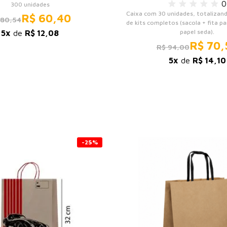
0
300 unidades
Caixa com 30 unidades, totalizan
R$ 60,40
 80,54
de kits completos (sacola + fita pa
papel seda).
5x
de
R$ 12,08
R$ 70,
R$ 94,00
5x
de
R$ 14,10
-25%