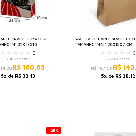
PAPEL KRAFT TEMÁTICA
SACOLA DE PAPEL KRAFT COM 
NHO"M" 32X23X10
TAMANHO"MINI" 20X15X7 CM
0
0
200 unidades
150 unidades
R$ 160,65
R$ 140
214,20
R$ 187,50
5x
de
R$ 32,13
5x
de
R$ 28,12
-25%