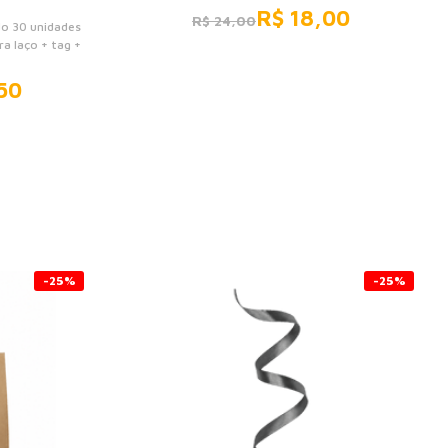
R$ 18,00
R$ 24,00
do 30 unidades
ra laço + tag +
50
-25%
-25%