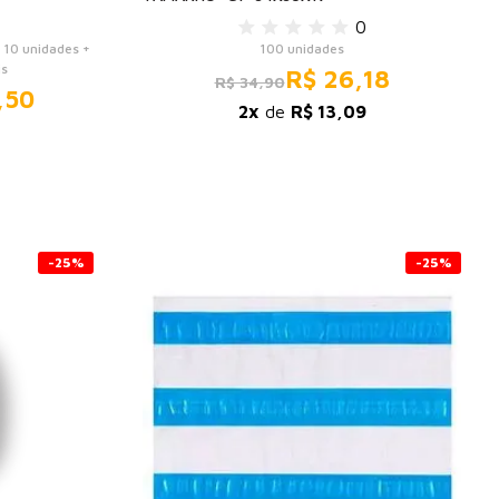
0
10 unidades +
100 unidades
is
R$ 26,18
R$ 34,90
,50
2x
de
R$ 13,09
-25%
-25%