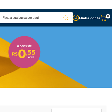
Fabricação própria
c
0
Minha conta