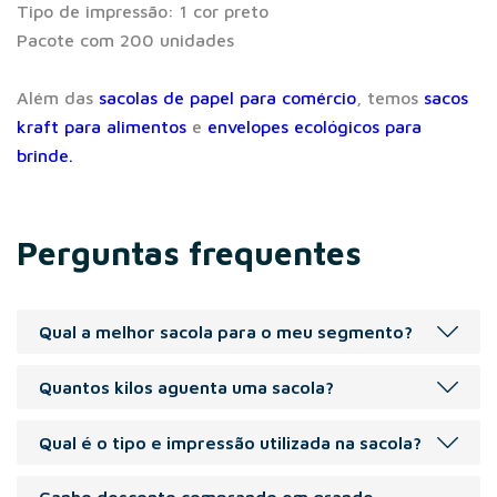
Tipo de impressão: 1 cor preto
Pacote com 200 unidades
Além das
sacolas de papel para comércio
, temos
sacos
kraft para alimentos
e
envelopes ecológicos para
brinde.
Perguntas frequentes
Qual a melhor sacola para o meu segmento?
Recomendada para os segmentos: varejo de roupas e
Quantos kilos aguenta uma sacola?
acessórios, calçados, alimentação, cosméticos.
Peso indicado de 1 á 6 kg.
Qual é o tipo e impressão utilizada na sacola?
A Sacola pode ser personalizada com silk screen(volumes