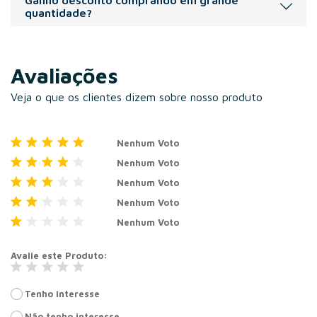
Ganho desconto comprando em grande
menores), flexografia(volumes maiores), carimbo manual
quantidade?
ou adesivado.
Na compra de maior volume de sacolas, temos o desconto
progressivo, adicione os volumes no carrinho e veja
Avaliações
nossos descontos.
Veja o que os clientes dizem sobre nosso produto
Nenhum Voto
Nenhum Voto
Nenhum Voto
Nenhum Voto
Nenhum Voto
Avalie este Produto
Tenho interesse
Não tenho interesse