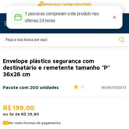
Empresa comprometida
com o meio ambiente
Envelope plástico segurança com
destinatário e remetente tamanho "P"
36x26 cm
Pacote com 200 unidades
SKU
PA1500013
R$ 199,00
ou
5
x
de
R$ 39,80
Ver mais formas de pagamento