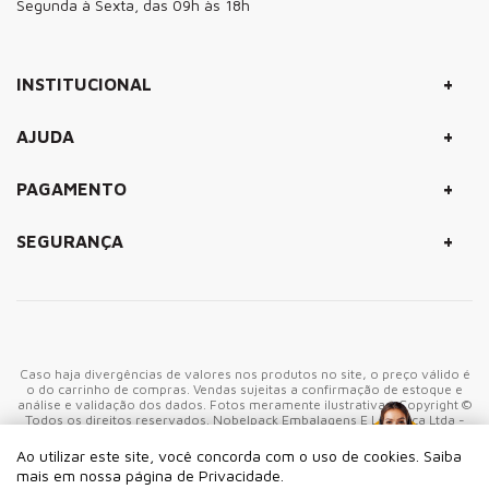
Segunda à Sexta, das 09h às 18h
+
INSTITUCIONAL
+
AJUDA
+
PAGAMENTO
+
SEGURANÇA
Caso haja divergências de valores nos produtos no site, o preço válido é
o do carrinho de compras. Vendas sujeitas a confirmação de estoque e
análise e validação dos dados. Fotos meramente ilustrativas. Copyright ©
Todos os direitos reservados. Nobelpack Embalagens E Logistica Ltda -
CNPJ: 06.905.943/0001-40 - Rua Marco Giannini, 380 - CEP: 05550-
000 São Paulo-SP - Brasil
Ao utilizar este site, você concorda com o uso de cookies. Saiba
mais em nossa página de Privacidade.