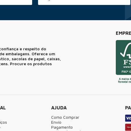
EMPRE
confiança e respeito do
r de embalagens. Oferece um
ico, sacolas de papel, caixas,
itens. Procure os produtos
NAL
AJUDA
P
Como Comprar
iços
Envio
e
Pagamento