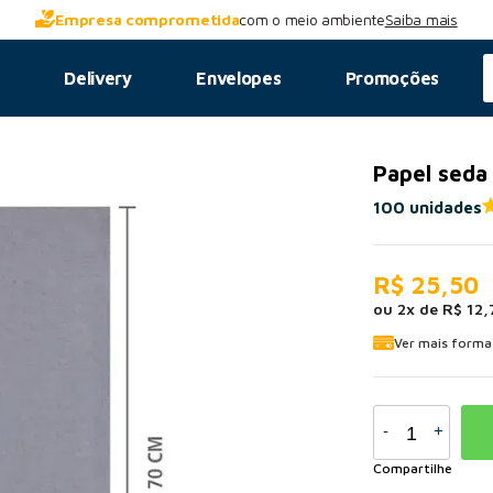
Empresa comprometida
com o meio ambiente
Saiba mais
s
Delivery
Envelopes
Promoções
Papel seda
100 unidades
R$ 25,50
ou
2
x
de
R$ 12,
Ver mais form
-
+
Compartilhe