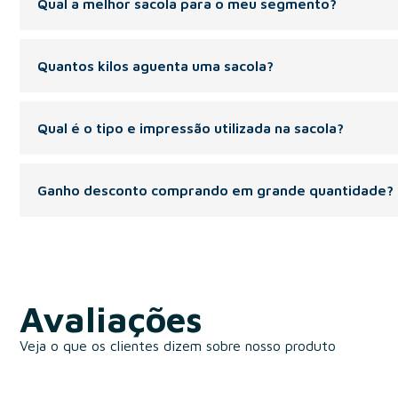
Qual a melhor sacola para o meu segmento?
Recomendada para os segmentos: varejo de roupas e acessório
Quantos kilos aguenta uma sacola?
Peso indicado de 1 á 6 kg.
Qual é o tipo e impressão utilizada na sacola?
A Sacola pode ser personalizada com silk screen(volumes meno
Ganho desconto comprando em grande quantidade?
Na compra de maior volume de sacolas, temos o desconto progr
Avaliações
Veja o que os clientes dizem sobre nosso produto