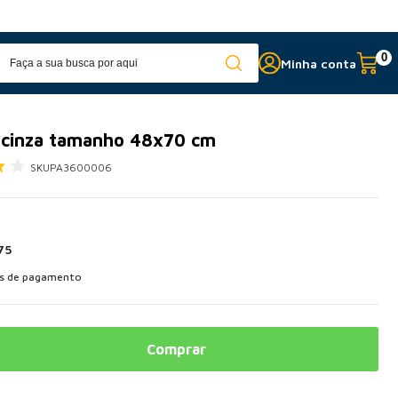
Fabricação própria
c
0
Minha conta
 cinza tamanho 48x70 cm
SKU
PA3600006
75
as de pagamento
Comprar