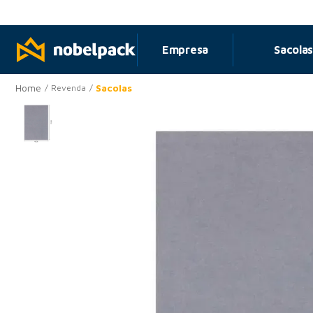
om pagamento no PIX
Empresa
Sacola
Sacolas
Revenda