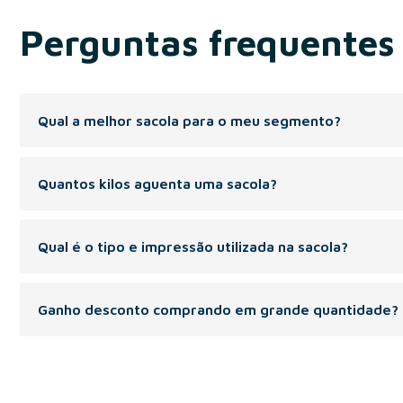
Perguntas frequentes
Qual a melhor sacola para o meu segmento?
Recomendada para os segmentos: varejo de roupas e acessório
Quantos kilos aguenta uma sacola?
Peso indicado de 1 á 6 kg.
Qual é o tipo e impressão utilizada na sacola?
A Sacola pode ser personalizada com silk screen(volumes meno
Ganho desconto comprando em grande quantidade?
Na compra de maior volume de sacolas, temos o desconto progr