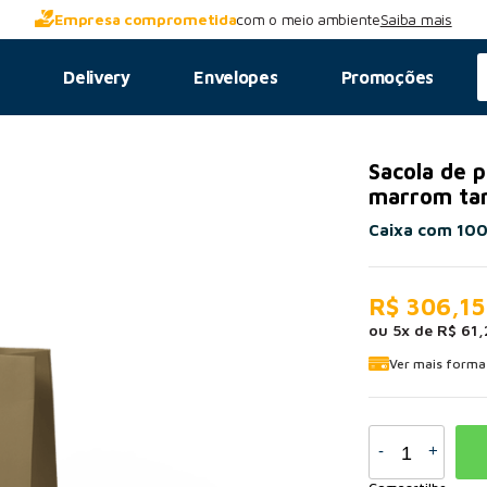
Empresa comprometida
com o meio ambiente
Saiba mais
s
Delivery
Envelopes
Promoções
Sacola de 
marrom ta
Caixa com 100
R$ 306,15
ou
5
x
de
R$ 61,
Ver mais form
-
+