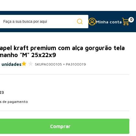
Fabricação própria
c
0
Minha conta
papel kraft premium com alça gorgurão tela
manho "M" 25x22x9
 unidades
SKU
PA0300105 + PA3100019
23
as de pagamento
Comprar