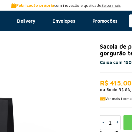
Fabricação própria
com inovação e qualidade
Saiba mais
s
Delivery
Envelopes
Promoções
Sacola de 
gorgurão t
Caixa com 150
R$ 415,00
ou
5
x
de
R$ 83
Ver mais form
-
+