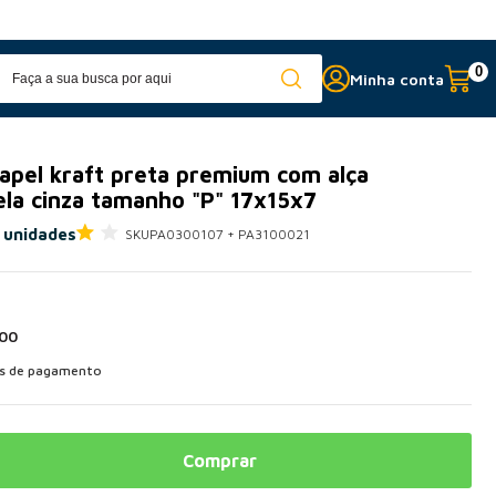
Entrega para todo o Brasil
com 
0
Minha conta
papel kraft preta premium com alça
ela cinza tamanho "P" 17x15x7
 unidades
SKU
PA0300107 + PA3100021
,00
as de pagamento
Comprar