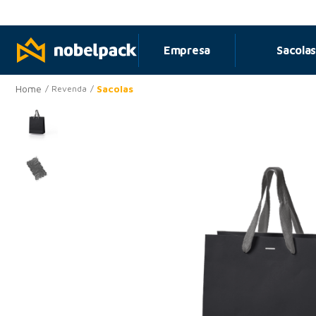
o meio ambiente
Saiba mais
Empresa
Sacola
Sacolas
Revenda