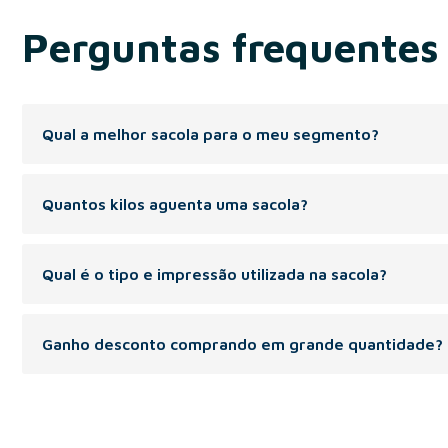
Perguntas frequentes
Qual a melhor sacola para o meu segmento?
Recomendada para os segmentos: varejo de roupas e acessório
Quantos kilos aguenta uma sacola?
Peso indicado de 1 á 6 kg.
Qual é o tipo e impressão utilizada na sacola?
A Sacola pode ser personalizada com silk screen(volumes meno
Ganho desconto comprando em grande quantidade?
Na compra de maior volume de sacolas, temos o desconto progr