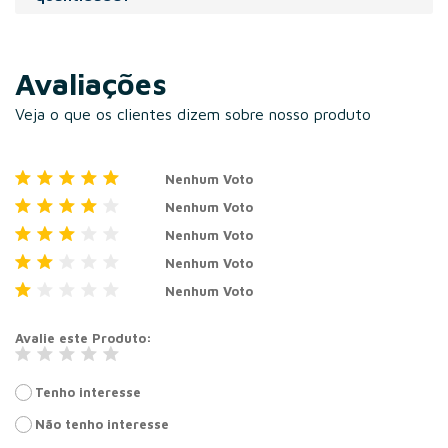
ou adesivado.
Na compra de maior volume de sacolas, temos o desconto
progressivo, adicione os volumes no carrinho e veja
Avaliações
nossos descontos.
Veja o que os clientes dizem sobre nosso produto
Nenhum Voto
Nenhum Voto
Nenhum Voto
Nenhum Voto
Nenhum Voto
Avalie este Produto
Tenho interesse
Não tenho interesse