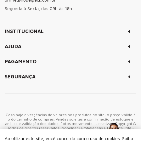
Segunda à Sexta, das 09h às 18h
+
INSTITUCIONAL
+
AJUDA
+
PAGAMENTO
+
SEGURANÇA
Caso haja divergências de valores nos produtos no site, o preço válido é
o do carrinho de compras. Vendas sujeitas a confirmação de estoque e
análise e validação dos dados. Fotos meramente ilustrativas. Copyright ©
Todos os direitos reservados. Nobelpack Embalagens E Logistica Ltda -
CNPJ: 06.905.943/0001-40 - Rua Marco Giannini, 380 - CEP: 05550-
000 São Paulo-SP - Brasil
Ao utilizar este site, você concorda com o uso de cookies. Saiba