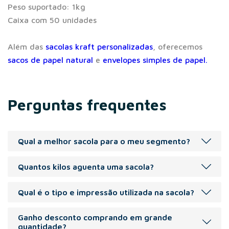
Peso suportado: 1kg
Caixa com 50 unidades
Além das
sacolas kraft personalizadas
, oferecemos
sacos de papel natural
e
envelopes simples de papel.
Perguntas frequentes
Qual a melhor sacola para o meu segmento?
Recomendada para os segmentos: varejo de roupas e
Quantos kilos aguenta uma sacola?
acessórios, calçados, alimentação, cosméticos.
Peso indicado de 1 á 6 kg.
Qual é o tipo e impressão utilizada na sacola?
A Sacola pode ser personalizada com silk screen(volumes
Ganho desconto comprando em grande
menores), flexografia(volumes maiores), carimbo manual
quantidade?