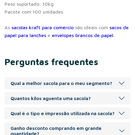
Peso suportado: 10kg
Pacote com 100 unidades
As
sacolas kraft para comércio
são ideais com
sacos de
papel para lanches
e
envelopes brancos de papel.
Perguntas frequentes
Qual a melhor sacola para o meu segmento?
Recomendada para os segmentos: varejo de roupas e
Quantos kilos aguenta uma sacola?
acessórios, calçados, alimentação, cosméticos.
Peso indicado de 1 á 6 kg.
Qual é o tipo e impressão utilizada na sacola?
A Sacola pode ser personalizada com silk screen(volumes
Ganho desconto comprando em grande
menores), flexografia(volumes maiores), carimbo manual
quantidade?