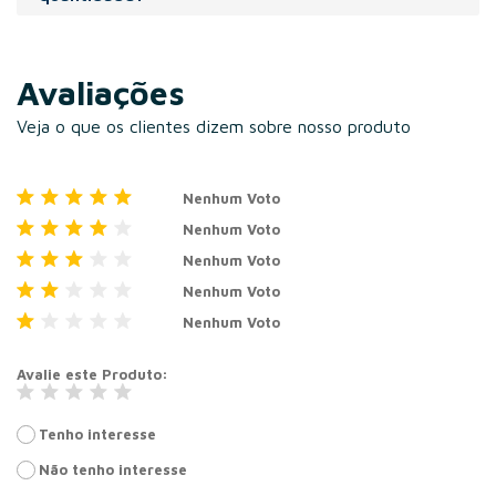
ou adesivado.
Na compra de maior volume de sacolas, temos o desconto
progressivo, adicione os volumes no carrinho e veja
Avaliações
nossos descontos.
Veja o que os clientes dizem sobre nosso produto
Nenhum Voto
Nenhum Voto
Nenhum Voto
Nenhum Voto
Nenhum Voto
Avalie este Produto
Tenho interesse
Não tenho interesse