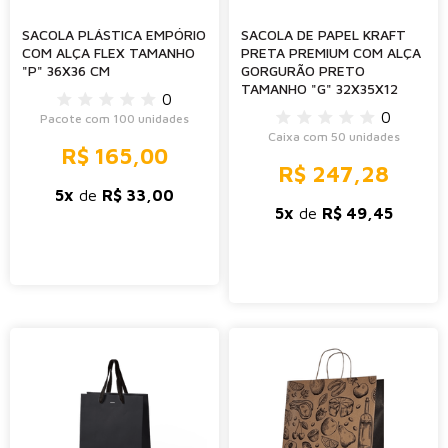
SACOLA PLÁSTICA EMPÓRIO
SACOLA DE PAPEL KRAFT
COM ALÇA FLEX TAMANHO
PRETA PREMIUM COM ALÇA
"P" 36X36 CM
GORGURÃO PRETO
TAMANHO "G" 32X35X12
0
0
Pacote com 100 unidades
Caixa com 50 unidades
R$ 165,00
R$ 247,28
5x
de
R$ 33,00
5x
de
R$ 49,45
-
+
-
+