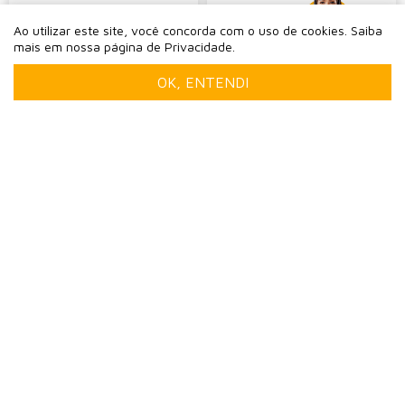
-
+
-
+
Ao utilizar este site, você concorda com o uso de cookies. Saiba
mais em nossa página de Privacidade.
OK, ENTENDI
SACOLA DE PAPEL KRAFT
SACOLA DE PAPEL KRAFT
PREMIUM COM ALÇA
PREMIUM COM ALÇA
GORGURÃO BRANCA
GORGURÃO TELA MARROM
TAMANHO "M" 25X22X9
TAMANHO "P" 17X15X7
0
0
Caixa com 100 unidades
Caixa com 150 unidades
R$ 306,15
R$ 415,00