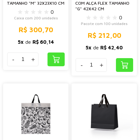
TAMANHO "M" 32X23X10 CM
COM ALÇA FLEX TAMANHO
"G" 42X42 CM
0
0
Caixa com 200 unidades
Pacote com 100 unidades
R$ 300,70
R$ 212,00
5x
de
R$ 60,14
5x
de
R$ 42,40
-
+
-
+