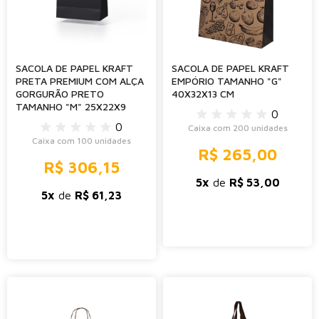
SACOLA DE PAPEL KRAFT
SACOLA DE PAPEL KRAFT
PRETA PREMIUM COM ALÇA
EMPÓRIO TAMANHO "G"
GORGURÃO PRETO
40X32X13 CM
TAMANHO "M" 25X22X9
0
0
Caixa com 200 unidades
Caixa com 100 unidades
R$ 265,00
R$ 306,15
5x
de
R$ 53,00
5x
de
R$ 61,23
-
+
-
+