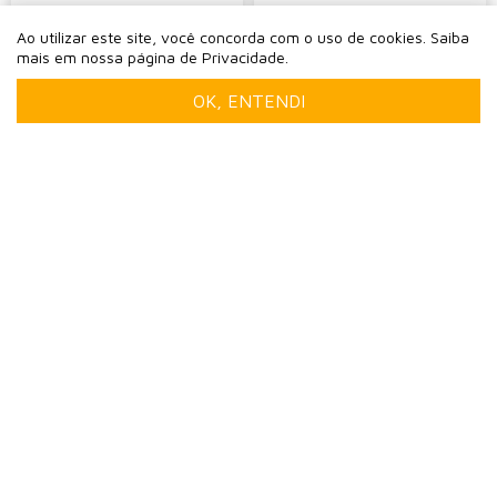
-
+
-
+
Ao utilizar este site, você concorda com o uso de cookies. Saiba
mais em nossa página de Privacidade.
OK, ENTENDI
SACOLA DE PAPEL KRAFT
SACOLA DE PAPEL KRAFT
PREMIUM COM ALÇA
PREMIUM COM ALÇA
GORGURÃO BRANCA
GORGURÃO TELA MARROM
TAMANHO "M" 25X22X9
TAMANHO "P" 17X15X7
0
0
Caixa com 100 unidades
Caixa com 150 unidades
R$ 306,15
R$ 415,00