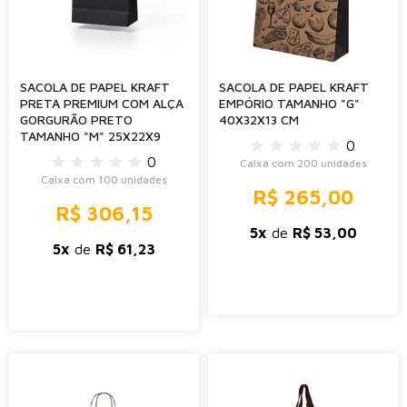
SACOLA DE PAPEL KRAFT
SACOLA DE PAPEL KRAFT
PRETA PREMIUM COM ALÇA
EMPÓRIO TAMANHO "G"
GORGURÃO PRETO
40X32X13 CM
TAMANHO "M" 25X22X9
0
0
Caixa com 200 unidades
Caixa com 100 unidades
R$ 265,00
R$ 306,15
5x
de
R$ 53,00
5x
de
R$ 61,23
-
+
-
+