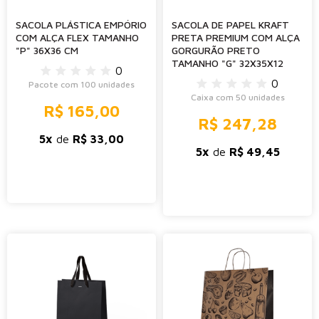
SACOLA PLÁSTICA EMPÓRIO
SACOLA DE PAPEL KRAFT
COM ALÇA FLEX TAMANHO
PRETA PREMIUM COM ALÇA
"P" 36X36 CM
GORGURÃO PRETO
TAMANHO "G" 32X35X12
0
0
Pacote com 100 unidades
Caixa com 50 unidades
R$ 165,00
R$ 247,28
5x
de
R$ 33,00
5x
de
R$ 49,45
-
+
-
+