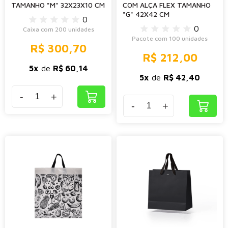
TAMANHO "M" 32X23X10 CM
COM ALÇA FLEX TAMANHO
"G" 42X42 CM
0
0
Caixa com 200 unidades
Pacote com 100 unidades
R$ 300,70
R$ 212,00
5x
de
R$ 60,14
5x
de
R$ 42,40
-
+
-
+